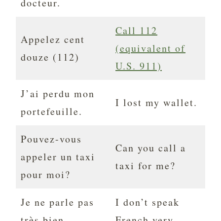
docteur.
Call 112
Appelez cent
(equivalent of
douze (112)
U.S. 911)
J’ai perdu mon
I lost my wallet.
portefeuille.
Pouvez-vous
Can you call a
appeler un taxi
taxi for me?
pour moi?
Je ne parle pas
I don’t speak
très bien
French very